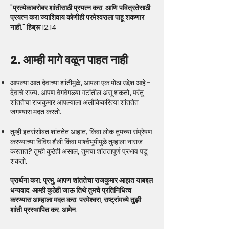
"प्रत्येकाबरोबर शांतीसाठी प्रयत्न करा, आणि पवित्रतेसाठी
प्रयत्न करा ज्याशिवाय कोणीही परमेश्वराला पाहू शकणार
नाही." हिब्रू 12:14
2. आम्ही मागे वळून पाहत नाही
आपल्या आत देवाच्या शांतीमुळे, आपला एक मोठा उद्देश आहे -
देवाचे राज्य. आपण वेगवेगळ्या गटांतील असू शकतो, परंतु
शांततेचा राजकुमार आपल्याला अलौकिकरित्या शांततेत
जगण्यास मदत करतो.
तुम्‍ही इतरांसोबत शांततेत आहात, किंवा लोक तुमच्‍या संप्रेषण
करण्‍याच्‍या विविध शैली किंवा पार्श्‍वभूमीमुळे तुम्‍हाला नाराज
करतात? तुम्ही कुठेही असाल, तुमचा शांततापूर्ण प्रभाव पडू
शकतो.
प्रार्थना करा: प्रभु, आपण शांततेचा राजकुमार आहात याबद्दल
धन्यवाद. आम्ही कुठेही जाऊ तिथे तुमचे प्रतिनिधित्व
करण्यास आम्हाला मदत करा. परमेश्वरा, राष्ट्रांमध्ये तुझी
शांती प्रस्थापित कर. आमेन.