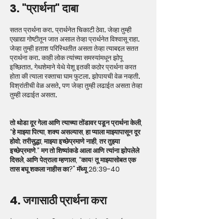
3. "प्रार्थना" दाबा
सतत प्रार्थना करा. प्रार्थनेत चिकाटी ठेवा. जेव्हा तुम्ही
एखाद्या गोष्टीतून जात असाल तेव्हा प्रार्थनेत विश्वासू राहा.
जेव्हा तुम्ही हताश परिस्थितीत असता तेव्हा त्याबद्दल सतत
प्रार्थना करा. काही लोक त्यांच्या समस्यांमधून झोपू
इच्छितात. गेथशेमाने येथे येशू इतकी कठोर प्रार्थना करत
होता की त्याला रक्ताचा घाम फुटला. झोपायची वेळ नव्हती.
विश्रांतीची वेळ असते, पण जेव्हा तुम्ही लढाईत असता तेव्हा
तुम्ही लढाईत असता.
तो थोडा दूर गेला आणि त्याच्या तोंडावर पडून प्रार्थना केली,
“हे माझ्या पित्या, शक्य असल्यास, हा प्याला माझ्यापासून दूर
होवो; तरीसुद्धा, माझ्या इच्छेप्रमाणे नाही, तर तुझ्या
इच्छेप्रमाणे.” मग तो शिष्यांकडे आला आणि त्यांना झोपलेले
दिसले, आणि पेत्राला म्हणाला, “काय! तू माझ्यासोबत एक
तास बघू शकला नाहीस का?" मॅथ्यू 26:39-40
4. जगासाठी प्रार्थना करा