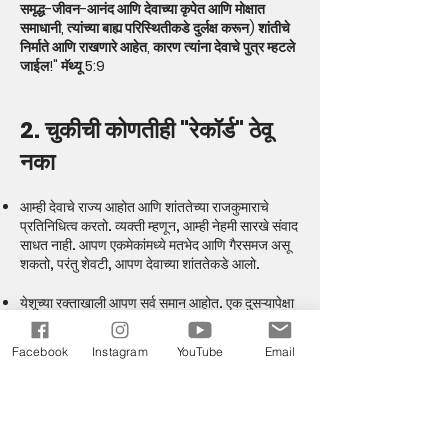
समृद्ध-जीवन-आनंद आणि देवाच्या कृपेत आणि मोक्षात
समाधानी, त्यांच्या बाह्य परिस्थितीकडे दुर्लक्ष करून) शांतीचे
निर्माते आणि राखणारे आहेत, कारण त्यांना देवाचे पुत्र म्हटले
जाईल!" मॅथ्यू 5:9
2. चुकीची कोणतीही "रेकॉर्ड" ठेवू
नका
आम्ही देवाचे राज्य आहोत आणि शांततेच्या राजकुमाराचे
प्रतिनिधित्व करतो. व्यक्ती म्हणून, आम्ही नेहमी सारखे संवाद
साधत नाही. आपण एकमेकांमध्ये मतभेद आणि गैरसमज असू
शकतो, परंतु शेवटी, आपण देवाच्या शांततेकडे आलो.
येशूच्या रक्ताखाली आपण सर्व समान आहोत. एक दुसऱ्यापेक्षा
चांगला नाही. शांतता वाढवण्याऐवजी तुम्ही गैरसमज आणि
आंदोलनावर कुठे लक्ष केंद्रित केले आहे हे दाखवण्यासाठी
Facebook
Instagram
YouTube
Email
परमेश्वराला सांगा.
प्रार्थना: प्रभु, शांततेच्या राजपुत्राचे प्रतिनिधित्व
करण्याऐवजी आम्ही गैरसमज वाढवण्यास परवानगी दिली आहे
तेथे आम्ही पश्चात्ताप करतो. आमेन.