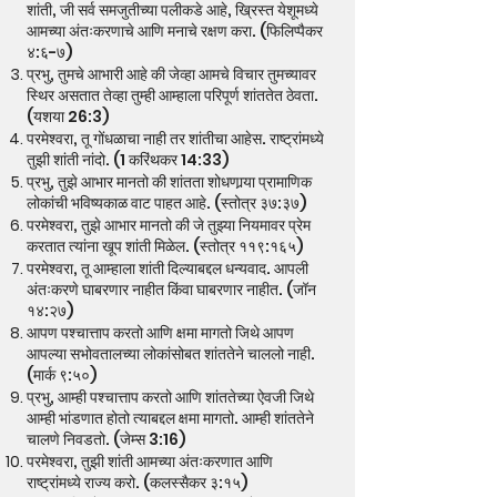
शांती, जी सर्व समजुतीच्या पलीकडे आहे, ख्रिस्त येशूमध्ये
आमच्या अंतःकरणाचे आणि मनाचे रक्षण करा. (फिलिप्पैकर
४:६-७)
प्रभु, तुमचे आभारी आहे की जेव्हा आमचे विचार तुमच्यावर
स्थिर असतात तेव्हा तुम्ही आम्हाला परिपूर्ण शांततेत ठेवता.
(यशया 26:3)
परमेश्वरा, तू गोंधळाचा नाही तर शांतीचा आहेस. राष्ट्रांमध्ये
तुझी शांती नांदो. (1 करिंथकर 14:33)
प्रभु, तुझे आभार मानतो की शांतता शोधणार्‍या प्रामाणिक
लोकांची भविष्यकाळ वाट पाहत आहे. (स्तोत्र ३७:३७)
परमेश्वरा, तुझे आभार मानतो की जे तुझ्या नियमावर प्रेम
करतात त्यांना खूप शांती मिळेल. (स्तोत्र ११९:१६५)
परमेश्वरा, तू आम्हाला शांती दिल्याबद्दल धन्यवाद. आपली
अंतःकरणे घाबरणार नाहीत किंवा घाबरणार नाहीत. (जॉन
१४:२७)
आपण पश्चात्ताप करतो आणि क्षमा मागतो जिथे आपण
आपल्या सभोवतालच्या लोकांसोबत शांततेने चाललो नाही.
(मार्क ९:५०)
प्रभु, आम्ही पश्चात्ताप करतो आणि शांततेच्या ऐवजी जिथे
आम्ही भांडणात होतो त्याबद्दल क्षमा मागतो. आम्ही शांततेने
चालणे निवडतो. (जेम्स 3:16)
परमेश्वरा, तुझी शांती आमच्या अंतःकरणात आणि
राष्ट्रांमध्ये राज्य करो. (कलस्सैकर ३:१५)