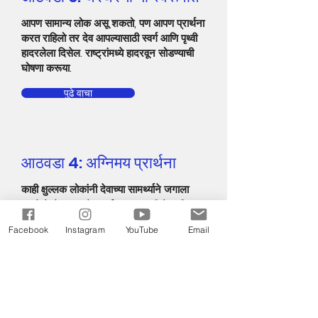
आपण सामान्य लोक असू शकतो, पण आपण प्रार्थना
करत राहिलो तर देव आपल्यासाठी स्वर्ग आणि पृथ्वी
हादरलेला दिसेल. राष्ट्रांमध्ये हादरवून सोडण्याची
घोषणा करूया.
पुढे वाचा
आठवडा 4: अग्निमय प्रार्थना
काही क्षुल्लक लोकांनी देवाच्या सामर्थ्याने जगाला
उलटे केले कारण ते प्रार्थना करत राहिले आणि
एकात्मतेने उभे राहिले. जर आपण असे केले तर
Facebook
Instagram
YouTube
Email
आपण राष्ट्रांमध्ये काय बदल पाहू शकाल याची
कल्पना करा.
पुढे वाचा