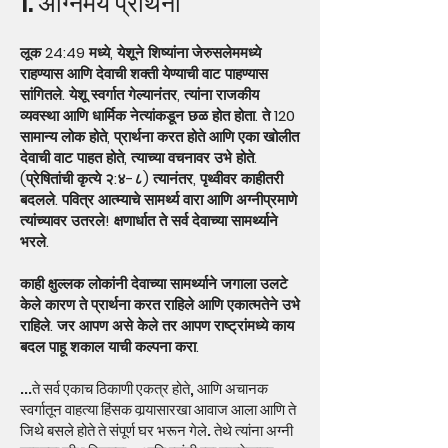
1. अग्निमय प्रार्थना
लूक 24:49 मध्ये, येशूने शिष्यांना जेरुसलेममध्ये
राहण्यास आणि देवाची शक्ती येण्याची वाट पाहण्यास
सांगितले. येशू स्वर्गात गेल्यानंतर, त्यांना राजकीय
व्यवस्था आणि धार्मिक नेत्यांकडून छळ होत होता. ते 120
सामान्य लोक होते, प्रार्थना करत होते आणि एका खोलीत
देवाची वाट पाहत होते, त्याच्या वचनावर उभे होते.
(प्रेषितांची कृत्ये २:४-८) त्यानंतर, पृथ्वीवर काहीतरी
बदलले. पवित्र आत्म्याचे सामर्थ्य वारा आणि अग्नीप्रमाणे
त्यांच्यावर उतरले! क्षणार्धात ते सर्व देवाच्या सामर्थ्याने
भरले.
काही क्षुल्लक लोकांनी देवाच्या सामर्थ्याने जगाला उलटे
केले कारण ते प्रार्थना करत राहिले आणि एकात्मतेने उभे
राहिले. जर आपण असे केले तर आपण राष्ट्रांमध्ये काय
बदल पाहू शकाल याची कल्पना करा.
...ते सर्व एकाच ठिकाणी एकत्र होते, आणि अचानक
स्वर्गातून वाहत्या हिंसक वार्‍यासारखा आवाज आला आणि ते
जिथे बसले होते ते संपूर्ण घर भरून गेले. तेथे त्यांना अग्नी