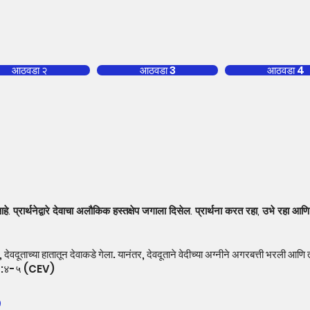
आठवडा २
आठवडा 3
आठवडा 4
हे. प्रार्थनेद्वारे देवाचा अलौकिक हस्तक्षेप जगाला दिसेल. प्रार्थना करत रहा, उभे रहा
ंसह, देवदूताच्या हातातून देवाकडे गेला. यानंतर, देवदूताने वेदीच्या अग्नीने अगरबत्ती भरली आण
ण ८:४-५ (CEV)