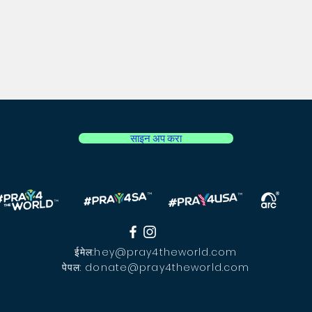
साइन अप करा
ईमेल:
hey@pray4theworld.com
पेपल:
donate@pray4theworld.com