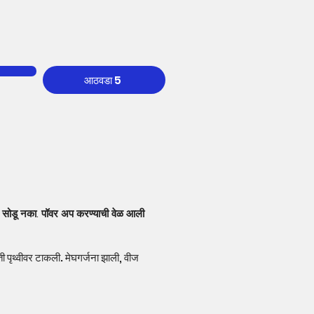
आठवडा 5
 आणि सोडू नका. पॉवर अप करण्याची वेळ आली
ि ती पृथ्वीवर टाकली. मेघगर्जना झाली, वीज