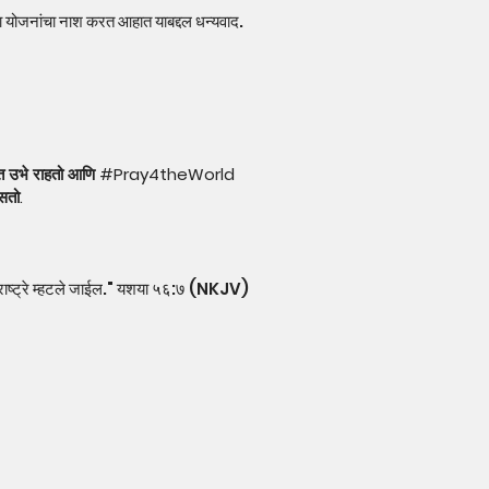
या योजनांचा नाश करत आहात याबद्दल धन्यवाद.
ी करारात उभे राहतो आणि #Pray4theWorld
असतो.
 सर्व राष्ट्रे म्हटले जाईल." यशया ५६:७ (NKJV)