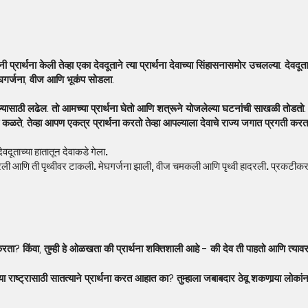
 प्रार्थना केली तेव्हा एका देवदूताने त्या प्रार्थना देवाच्या सिंहासनासमोर उचलल्या. देवदू
ेघगर्जना, वीज आणि भूकंप सोडला.
ासाठी लढेल. तो आमच्या प्रार्थना घेतो आणि शत्रूने योजलेल्या घटनांची साखळी तोडतो.
ाला कळते, तेव्हा आपण एकत्र प्रार्थना करतो तेव्हा आपल्याला देवाचे राज्य जगात प्रगती कर
 देवदूताच्या हातातून देवाकडे गेला.
्ती भरली आणि ती पृथ्वीवर टाकली. मेघगर्जना झाली, वीज चमकली आणि पृथ्वी हादरली. प्र
र्थना करता? किंवा, तुम्ही हे ओळखता की प्रार्थना शक्तिशाली आहे - की देव ती पाहतो आणि त्या
ाष्ट्रासाठी सातत्याने प्रार्थना करत आहात का? तुम्‍हाला जबाबदार ठेवू शकणार्‍या लोकां